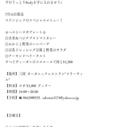
ずのうっとりBodyを手に入れませう♪ 
7月14日限定 
コナンシェフのスペシャルメニュー！ 
☺︎ヘルシーヨガプレート☺︎
◎玄米＆ベジタブルトマトカレー
◎おからと野菜のハンバーグ
◎豆乳ドレッシング豆腐と野菜のサラダ
◎アーモンドベリータルト 
すべてヴィーガンのフルコースで何と¥1,500 
【場所】三国  オーガニックレストラン"フリーウィ
ル" 
【料金】ヨガ ¥1,000  ディナー 
【時間】19:00～20:00 
【予約】☎︎ 0663980535   saboten1174@yahoo.co.jp 
【月曜日】 