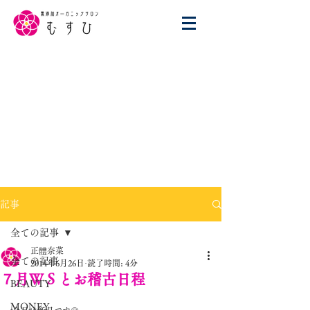
記事
全ての記事
正體奈菜
全ての記事
2014年6月26日
読了時間: 4分
７月ＷＳとお稽古日程
BEAUTY
MONEY