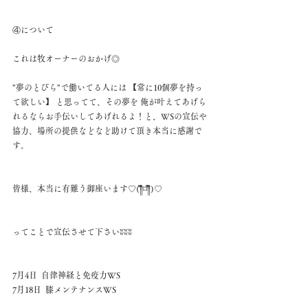
④について 
これは牧オーナーのおかげ◎ 
"夢のとびら"で働いてる人には 【常に10個夢を持っ
て欲しい】 と思ってて、その夢を 俺が叶えてあげら
れるならお手伝いしてあげれるよ！と、WSの宣伝や
協力、場所の提供などなど助けて頂き本当に感謝で
す。
皆様、本当に有難う御座います♡(༎ຶ⌑༎ຶ)♡
ってことで宣伝させて下さいʬʬʬ 
7月4日  自律神経と免疫力WS  
7月18日  膝メンテナンスWS 