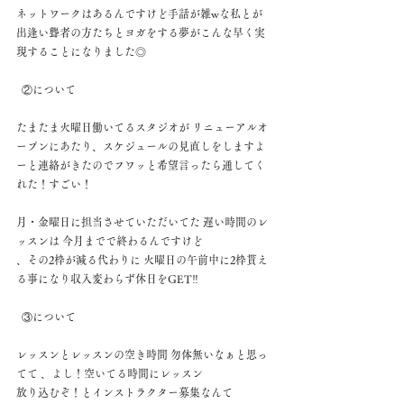
ネットワークはあるんですけど手話が雑wな私とが
出逢い聾者の方たちとヨガをする夢がこんな早く実
現することになりました◎ 
  ②について 
たまたま火曜日働いてるスタジオが リニューアルオ
ープンにあたり、スケジュールの見直しをしますよ
ーと連絡がきたのでフワッと希望言ったら通してく
れた！すごい！
月・金曜日に担当させていただいてた 遅い時間のレ
ッスンは 今月までで終わるんですけど 
、その2枠が減る代わりに 火曜日の午前中に2枠貰え
る事になり収入変わらず休日をGET‼︎ 
  ③について 
レッスンとレッスンの空き時間 勿体無いなぁと思っ
てて 、よし！空いてる時間にレッスン 
放り込むぞ！とインストラクター募集なんて 