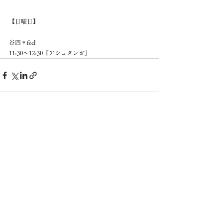
【日曜日】 
谷四＊feel 
11:30～12:30『アシュタンガ』 
すべて表示
最新記事