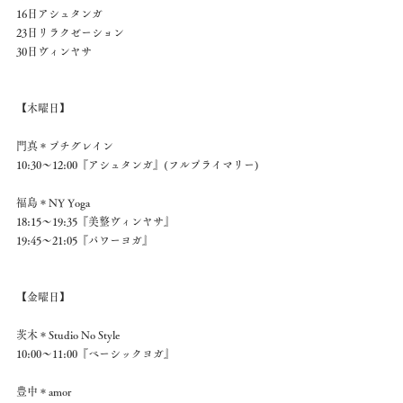
16日アシュタンガ 
23日リラクゼーション 
30日ヴィンヤサ 
【木曜日】 
門真＊プチグレイン 
10:30～12:00『アシュタンガ』(フルプライマリー) 
福島＊NY Yoga 
18:15～19:35『美整ヴィンヤサ』 
19:45～21:05『パワーヨガ』 
【金曜日】 
茨木＊Studio No Style 
10:00～11:00『ベーシックヨガ』 
豊中＊amor 