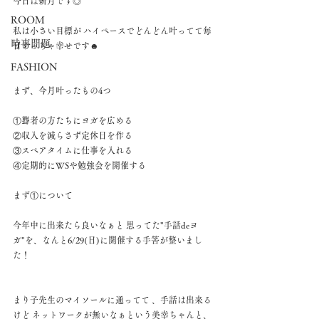
今日は新月です◎ 
ROOM
私は小さい目標が ハイペースでどんどん叶ってて毎
時事問題
日めっちゃ幸せです☻
FASHION
まず、今月叶ったもの4つ
①聾者の方たちにヨガを広める 
②収入を減らさず定休日を作る 
③スペアタイムに仕事を入れる 
④定期的にWSや勉強会を開催する 
まず①について 
今年中に出来たら良いなぁと 思ってた"手話deヨ
ガ"を、なんと6/29(日)に開催する手筈が整いまし
た！
まり子先生のマイソールに通ってて 、手話は出来る
けど ネットワークが無いなぁという美幸ちゃんと、