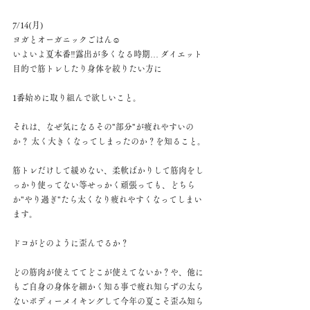
7/14(月)  
ヨガとオーガニックごはん☺︎ 
いよいよ夏本番‼︎露出が多くなる時期… ダイエット
目的で筋トレしたり身体を絞りたい方に
1番始めに取り組んで欲しいこと。
それは、なぜ気になるその"部分"が疲れやすいの
か？ 太く大きくなってしまったのか？を知ること。
筋トレだけして緩めない、柔軟ばかりして筋肉をし
っかり使ってない等せっかく頑張っても、どちら
か"やり過ぎ"たら太くなり疲れやすくなってしまい
ます。
ドコがどのように歪んでるか？
どの筋肉が使えててどこが使えてないか？や、他に
もご自身の身体を細かく知る事で疲れ知らずの太ら
ないボディーメイキングして今年の夏こそ歪み知ら