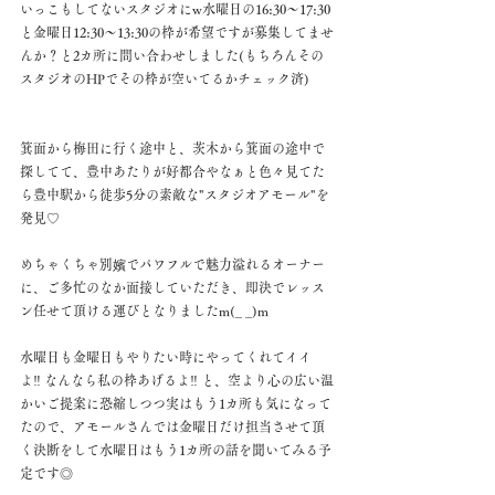
いっこもしてないスタジオにw水曜日の16:30～17:30
と金曜日12:30～13:30の枠が希望ですが募集してませ
んか？と2カ所に問い合わせしました(もちろんその
スタジオのHPでその枠が空いてるかチェック済)
箕面から梅田に行く途中と、茨木から箕面の途中で
探してて、豊中あたりが好都合やなぁと色々見てた
ら豊中駅から徒歩5分の素敵な"スタジオアモール"を
発見♡
めちゃくちゃ別嬪でパワフルで魅力溢れるオーナー
に、ご多忙のなか面接していただき、即決でレッス
ン任せて頂ける運びとなりましたm(_ _)m
水曜日も金曜日もやりたい時にやってくれてイイ
よ‼︎ なんなら私の枠あげるよ‼︎ と、空より心の広い温
かいご提案に恐縮しつつ実はもう1カ所も気になって
たので、アモールさんでは金曜日だけ担当させて頂
く決断をして水曜日はもう1カ所の話を聞いてみる予
定です◎ 