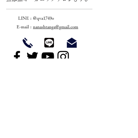
LINE : @qva1749
o
E-mail :
nanashtanga@gmail.com
HOME
SHISOU
​CONCEPT
EVENT
BLOG
CONTACT
copyright © nana shotai All Rights Reserved.