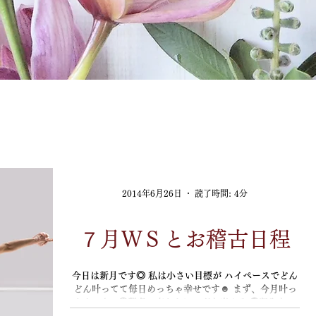
2014年6月26日
読了時間: 4分
７月ＷＳとお稽古日程
今日は新月です◎ 私は小さい目標が ハイペースでどん
どん叶ってて毎日めっちゃ幸せです☻ まず、今月叶っ
たもの4つ ①聾者の方たちにヨガを広める ②収入を減
らさず定休日を作る ③スペアタイムに仕事を入れる ④